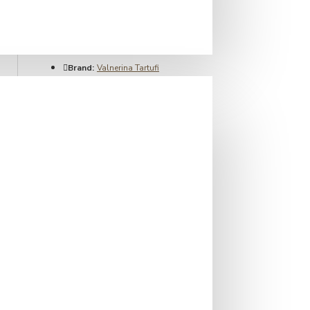
IN STOC
Brand:
Valnerina Tartufi
Cod produs:
PEPE
EAN:
8053630000000