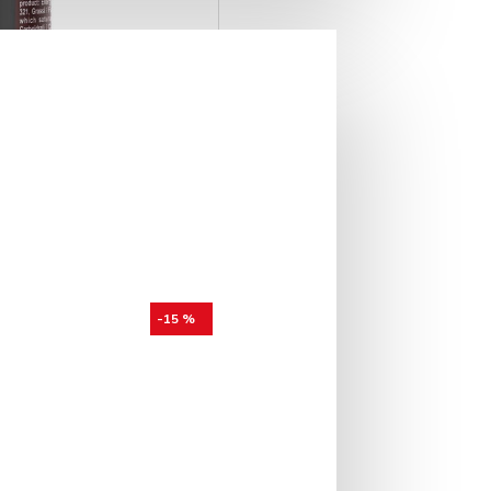
-15 %
erina Tartufi 90