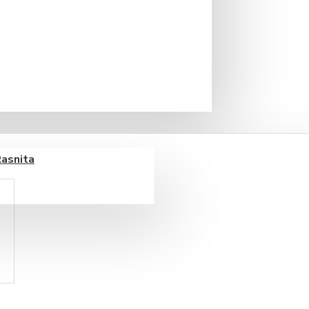
Rasnita
ase și aroma intensă a piperului
și Piper Valnerina Tartufi
.
ate italiană este ideală pentru
de savoare.
inații sofisticate: