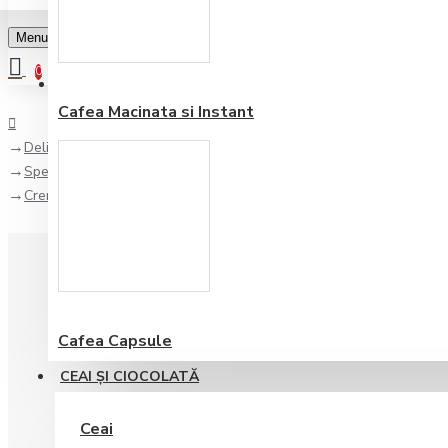
Menu
0
Favorite
Adauga in lista
0
Cafea Macinata si Instant
Delicatese si Specialitati
Specialitati cu Trufe
Crema de Branza si Piper Valnerina Tartufi 90 gr
Cafea Capsule
CEAI ŞI CIOCOLATĂ
Ceai