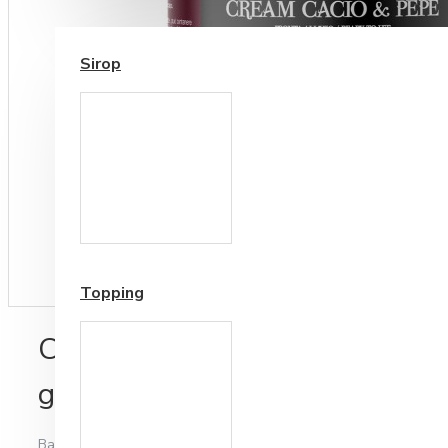
SIROP / TOPPING
Sirop
Cesti si Accesorii pentru
Cafea
Accesorii ceai
Topping
Crema de Branza si Piper Valn
gr
Bazată pe 0 note.
-
Spune-ţi opinia