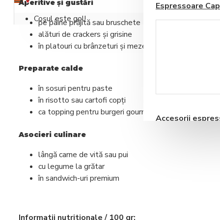
Aperitive și gustări
Espressoare Cap
Coșul este gol!
pe pâine prăjită sau bruschete
alături de crackers și grisine
în platouri cu brânzeturi și mezeluri fine
Preparate calde
Blendere si Aparate
în sosuri pentru paste
Milkshake
în risotto sau cartofi copți
ca topping pentru burgeri gourmet
Accesorii espre
automate
Asocieri culinare
lângă carne de vită sau pui
cu legume la grătar
în sandwich-uri premium
Storcatoare pentru
Fructe si Legume
Informatii nutritionale / 100 gr: