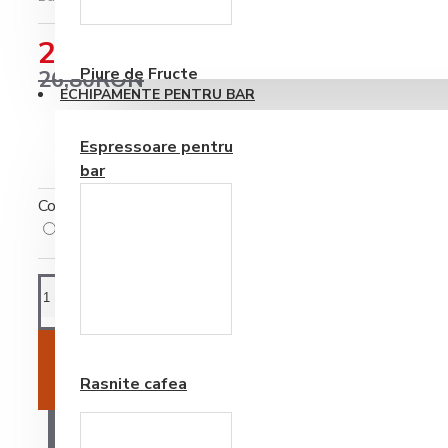
Consumabile
22,77RON
Piure de Fructe
26,80RON
ECHIPAMENTE PENTRU BAR
Espressoare pentru
bar
Cost ambalare
Cost ambalare
(+0,50RON)
Frappe si Cappuccino
ADAUGĂ ÎN COŞ
Rasnite cafea
AI O ÎNTREBARE?