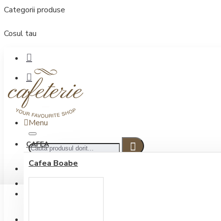
Categorii produse
Cosul tau
Menu
CAFEA
Cafea Boabe
CONECTARE
Contul meu
Conectare / Inregistrare
INREGISTRARE
0722.505.222