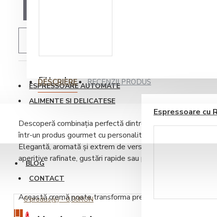
ADAUGĂ IN WISHLIST
Accesorii sirop si
topping
Filtre de apa
DESCRIERE
RECENZII PRODUS
ESPRESSOARE AUTOMATE
ALIMENTE SI DELICATESE
Espressoare cu 
Descoperă combinația perfectă dintre finețea brânzei cremo
într-un produs gourmet cu personalitate:
Cremă de Brânză 
Elegantă, aromată și extrem de versatilă, această specialit
aperitive rafinate, gustări rapide sau preparate cu un plus 
BLOG
CONTACT
Ustensile barista
Această cremă poate transforma preparatele simple în comb
0 produs(e) - 0,00RON
0