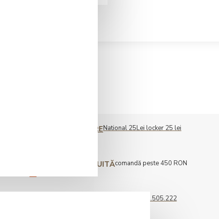
National 25Lei locker 25 lei
COST LIVRARE
comandă peste 450 RON
LIVRARE GRATUITĂ
0722.505.222
COMENZI TELEFONICE