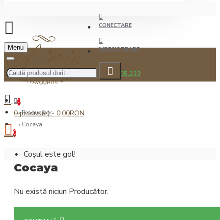
CONECTARE
Menu
INREGISTRARE
0722.505.222
0
0 produs(e) - 0,00RON
Producător
Cocaya
0
Coșul este gol!
Cocaya
Nu există niciun Producător.