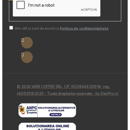
Am citit şi sunt de acord cu
Politica de confidentialitate
© 2026 WEB COFFEE SRL, CIF: RO38443200| Nr. reg.:
J40/9259/2020 - Toate drepturile rezervate - by DevPro.ro