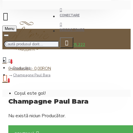
CONECTARE
Menu
INREGISTRARE
0722.505.222
0
0 produs(e) - 0,00RON
Producător
Champagne Paul Bara
0
Coșul este gol!
Champagne Paul Bara
Nu există niciun Producător.