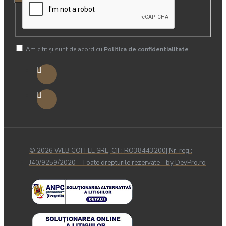
Am citit şi sunt de acord cu
Politica de confidentialitate
© 2026 WEB COFFEE SRL, CIF: RO38443200| Nr. reg.:
J40/9259/2020 - Toate drepturile rezervate - by DevPro.ro