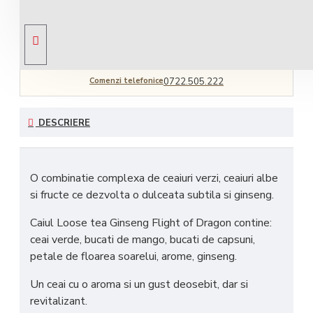
Livrare gratuită
comandă peste 450 RON
Comenzi telefonice
0722.505.222
DESCRIERE
O combinatie complexa de ceaiuri verzi, ceaiuri albe
si fructe ce dezvolta o dulceata subtila si ginseng.
Caiul Loose tea Ginseng Flight of Dragon contine:
ceai verde, bucati de mango, bucati de capsuni,
petale de floarea soarelui, arome, ginseng.
Un ceai cu o aroma si un gust deosebit, dar si
revitalizant.