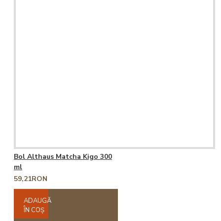
Bol Althaus Matcha Kigo 300
ml
59,21RON
ADAUGĂ
ÎN COŞ