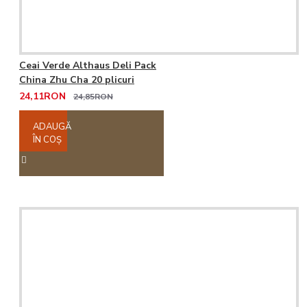
Ceai Verde Althaus Deli Pack
China Zhu Cha 20 plicuri
24,11RON
24,85RON
ADAUGĂ
ÎN COŞ