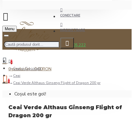
CONECTARE
Menu
INREGISTRARE
0722.505.222
0
0 produs(e) - 0,00RON
Ceai şi Ciocolată
Ceai
0
Ceai Verde Althaus Ginseng Flight of Dragon 200 gr
Coșul este gol!
Ceai Verde Althaus Ginseng Flight of
Dragon 200 gr