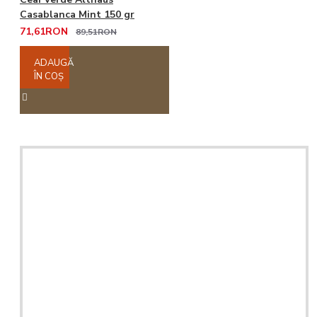
Casablanca Mint 150 gr
71,61RON
89,51RON
ADAUGĂ
ÎN COŞ