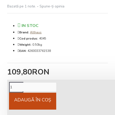
Bazată pe 1 note.
-
Spune-ţi opinia
IN STOC
Brand:
Althaus
Cod produs:
4045
Weight:
0.50kg
EAN:
4260033761538
109,80RON
Cost livrare
National 25Lei locker 25 lei
ADAUGĂ ÎN COŞ