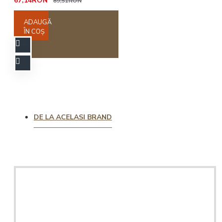
67,14RON
89,51RON
ADAUGĂ
ÎN COŞ
DE LA ACELASI BRAND