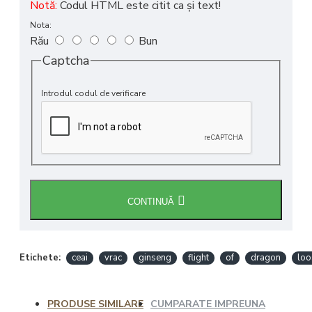
Notă:
Codul HTML este citit ca şi text!
Nota:
Rău
Bun
Captcha
Introdul codul de verificare
CONTINUĂ
Etichete:
ceai
vrac
ginseng
flight
of
dragon
loo
PRODUSE SIMILARE
CUMPARATE IMPREUNA