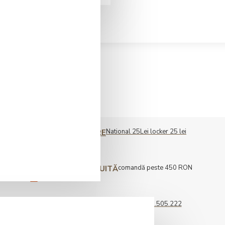
National 25Lei locker 25 lei
COST LIVRARE
comandă peste 450 RON
LIVRARE GRATUITĂ
0722.505.222
COMENZI TELEFONICE