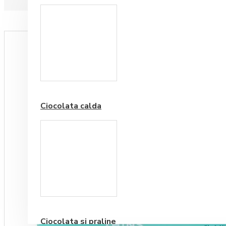
Paduri hartie
Ciocolata calda
Cafea Premium
Ciocolata si praline