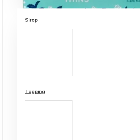
SIROP / TOPPING
Sirop
Cesti si Accesorii pentru
Cafea
Accesorii ceai
Topping