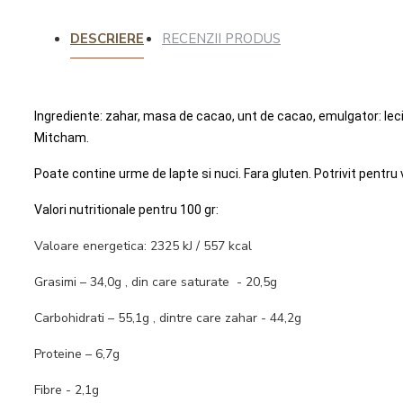
Intretinere
DESCRIERE
RECENZII PRODUS
espressoare
Ingrediente: zahar, masa de cacao, unt de cacao, emulgator: leci
Mitcham.
Poate contine urme de lapte si nuci. Fara gluten. Potrivit pentru 
Valori nutritionale pentru 100 gr:
Valoare energetica: 2325 kJ / 557 kcal
Grasimi – 34,0g , din care saturate - 20,5g
Carbohidrati – 55,1g , dintre care zahar - 44,2g
Proteine – 6,7g
Fibre - 2,1g