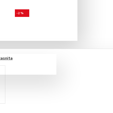
-2 %
Rasnita
Summerdown