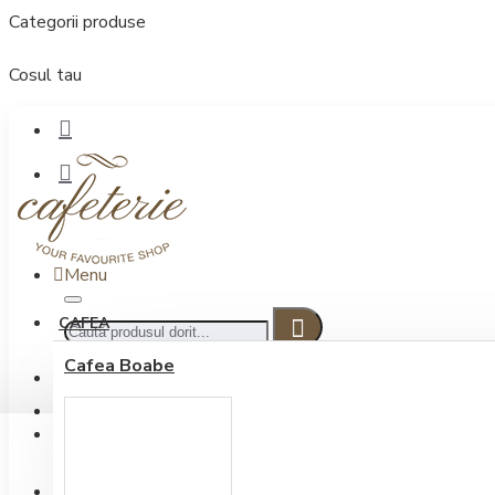
Categorii produse
Cosul tau
Menu
CAFEA
Cafea Boabe
CONECTARE
Contul meu
Conectare / Inregistrare
INREGISTRARE
0722.505.222