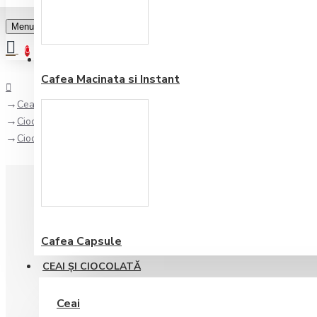
Menu
0
Favorite
Adauga in lista
0
Cafea Macinata si Instant
Ceai şi Ciocolată
Ciocolata si praline
Ciocolata Neagra cu Menta Summerdown Thins 150 gr
Cafea Capsule
CEAI ŞI CIOCOLATĂ
Ceai