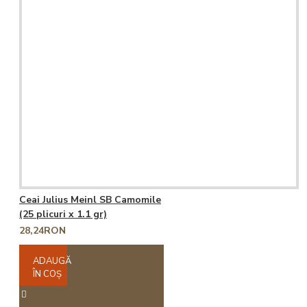
Ceai Julius Meinl SB Camomile
(25 plicuri x 1.1 gr)
28,24RON
ADAUGĂ
ÎN COŞ