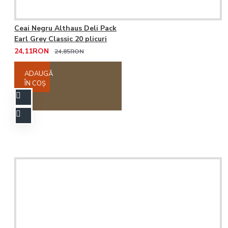
Ceai Negru Althaus Deli Pack
Earl Grey Classic 20 plicuri
24,11RON
24,85RON
ADAUGĂ
ÎN COŞ