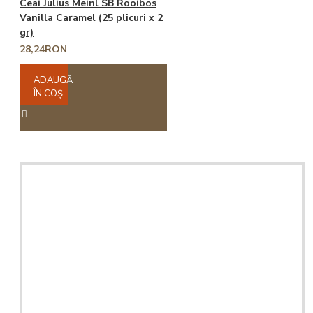
Ceai Julius Meinl SB Rooibos
Vanilla Caramel (25 plicuri x 2
gr)
28,24RON
ADAUGĂ
ÎN COŞ