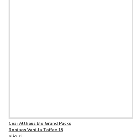
Ceai Althaus Bio Grand Packs
Rooibos Vanilla Toffee 15
plicuri