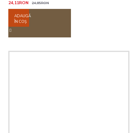
24,11RON
24,85RON
ADAUGĂ
ÎN COŞ