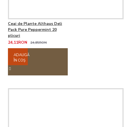
Ceai de Plante Althaus Deli
Pack Pure Peppermint 20
plicuri
24,11RON
24,85RON
ADAUGĂ
ÎN COŞ