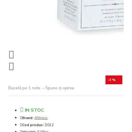
-3 %
Bazată pe 1 note.
-
Spune-ţi opinia
IN STOC
Brand:
Althaus
Cod produs:
D012