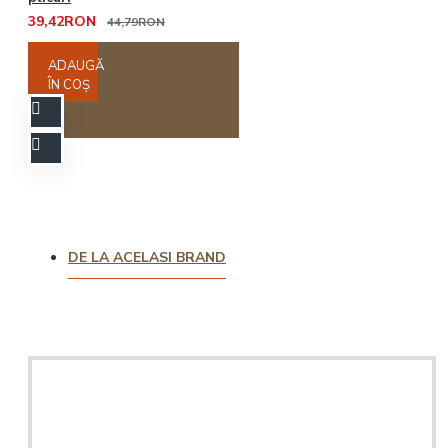
39,42RON
44,79RON
ADAUGĂ
ÎN COŞ
DE LA ACELASI BRAND