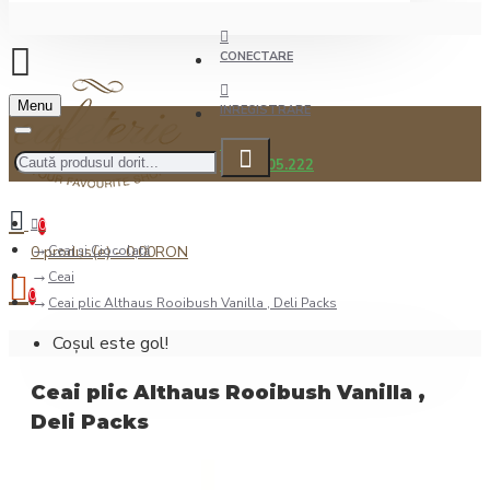
CONECTARE
Menu
INREGISTRARE
0722.505.222
0
0 produs(e) - 0,00RON
Ceai şi Ciocolată
Ceai
0
Ceai plic Althaus Rooibush Vanilla , Deli Packs
Coșul este gol!
Ceai plic Althaus Rooibush Vanilla ,
Deli Packs