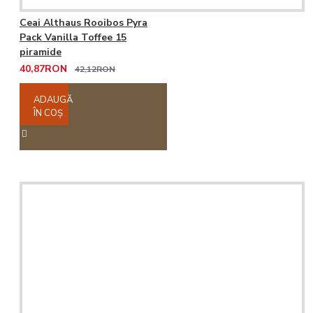
Ceai Althaus Rooibos Pyra
Pack Vanilla Toffee 15
piramide
40,87RON
42,12RON
ADAUGĂ
ÎN COŞ