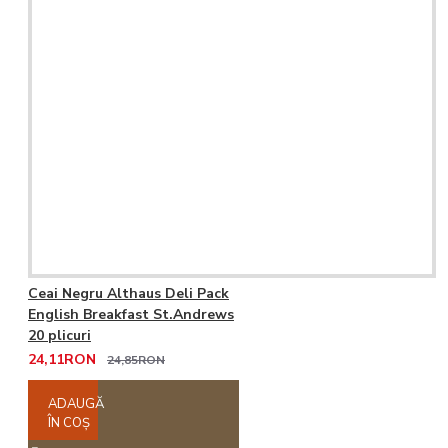
Ceai Negru Althaus Deli Pack
English Breakfast St.Andrews
20 plicuri
24,11RON
24,85RON
ADAUGĂ
ÎN COŞ