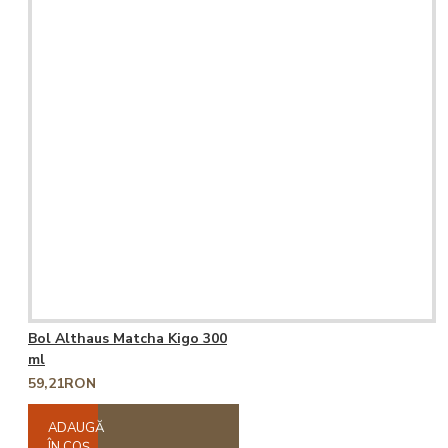
Bol Althaus Matcha Kigo 300
ml
59,21RON
ADAUGĂ
ÎN COŞ