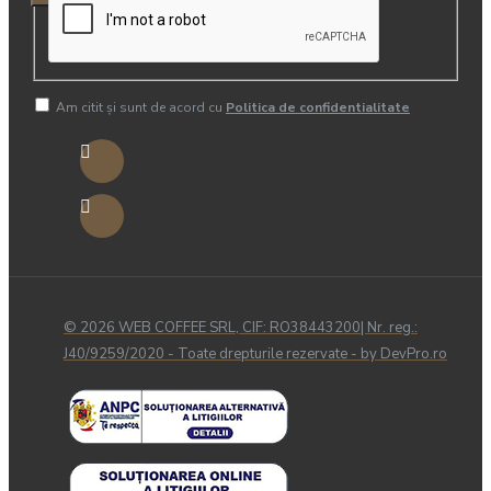
Am citit şi sunt de acord cu
Politica de confidentialitate
© 2026 WEB COFFEE SRL, CIF: RO38443200| Nr. reg.:
J40/9259/2020 - Toate drepturile rezervate - by DevPro.ro