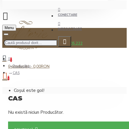
CONECTARE
Menu
INREGISTRARE
0722.505.222
0
0 produs(e) - 0,00RON
Producător
CAS
0
Coșul este gol!
CAS
Nu există niciun Producător.