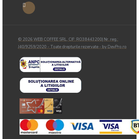
© 2026 WEB COFFEE SRL, CIF: RO38443200| Nr. reg.:
J40/9259/2020 - Toate drepturile rezervate - by DevPro.ro