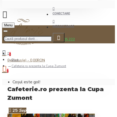
CONECTARE
Menu
INREGISTRARE
0722.505.222
0
0 produs(e) - 0,00RON
Blog
Cafeterie.ro prezenta la Cupa Zumont
0
Coșul este gol!
Cafeterie.ro prezenta la Cupa
Zumont
25
Sep