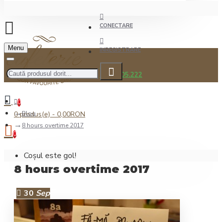
CONECTARE
Menu
INREGISTRARE
0722.505.222
0
0 produs(e) - 0,00RON
Blog
8 hours overtime 2017
0
Coșul este gol!
8 hours overtime 2017
30
Sep