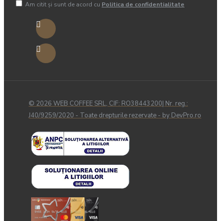
Am citit şi sunt de acord cu
Politica de confidentialitate
© 2026 WEB COFFEE SRL, CIF: RO38443200| Nr. reg.:
J40/9259/2020 - Toate drepturile rezervate - by DevPro.ro