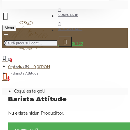
CONECTARE
Menu
INREGISTRARE
0722.505.222
0
0 produs(e) - 0,00RON
Producător
Barista Attitude
0
Coșul este gol!
Barista Attitude
Nu există niciun Producător.