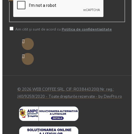
Am citit şi sunt de acord cu
Politica de confidentialitate
© 2026 WEB COFFEE SRL, CIF: RO38443200| Nr. reg.:
J40/9259/2020 - Toate drepturile rezervate - by DevPro.ro