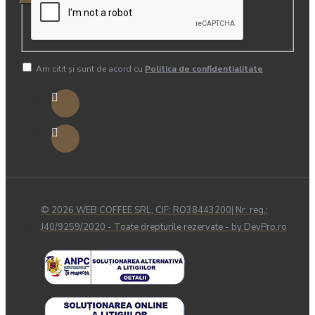
Am citit şi sunt de acord cu
Politica de confidentialitate
© 2026 WEB COFFEE SRL, CIF: RO38443200| Nr. reg.:
J40/9259/2020 - Toate drepturile rezervate - by DevPro.ro