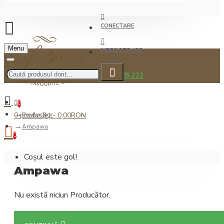
CONECTARE
Menu
INREGISTRARE
0722.505.222
0
0 produs(e) - 0,00RON
Producător
Ampawa
0
Coșul este gol!
Ampawa
Nu există niciun Producător.