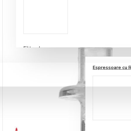
Accesorii sirop si
topping
Filtre de apa
ESPRESSOARE AUTOMATE
ALIMENTE SI DELICATESE
Espressoare cu 
BLOG
CONTACT
Ustensile barista
0 produs(e) - 0,00RON
0