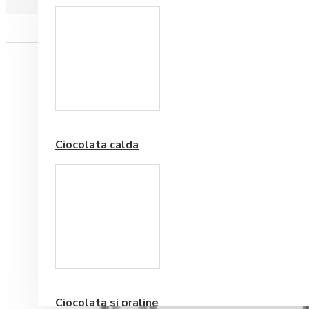
Paduri hartie
Ciocolata calda
Cafea Premium
Ciocolata si praline