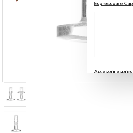
Espressoare Cap
Coșul este gol!
Blendere si Aparate
Milkshake
Accesorii espre
automate
Storcatoare pentru
Fructe si Legume