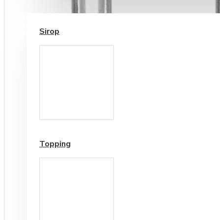
SIROP / TOPPING
Sirop
Cesti si Accesorii pentru
Cafea
Accesorii ceai
Topping