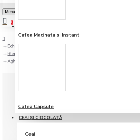
Menu
0
Favorite
Adauga in lista
0
Cafea Macinata si Instant
Echipamente pentru bar
Blendere si Aparate Milkshake
Agitatoare de Schimb pentru Milkshaker Hendi Design by Bronwas
Cafea Capsule
CEAI ŞI CIOCOLATĂ
Ceai