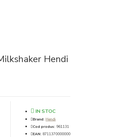
Milkshaker Hendi
IN STOC
Brand:
Hendi
Cod produs:
961131
EAN:
8711370000000