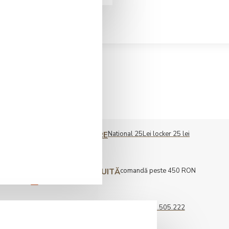
ser (2 buc)
National 25Lei locker 25 lei
COST LIVRARE
comandă peste 450 RON
LIVRARE GRATUITĂ
0722.505.222
COMENZI TELEFONICE