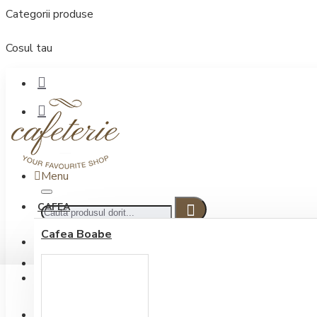
Categorii produse
Cosul tau
Menu
CAFEA
Cafea Boabe
CONECTARE
Contul meu
Conectare / Inregistrare
INREGISTRARE
0722.505.222