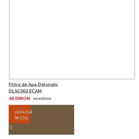
Filtru de Apa Delonghi
DLSC002 ECAM
48,00RON
49,49RON
ADAUGĂ
ÎN COŞ