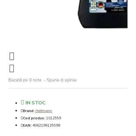
Bazată pe 0 note.
-
Spune-ţi opinia
IN STOC
Brand:
Heitmann
Cod produs:
1012559
EAN:
4062196125598