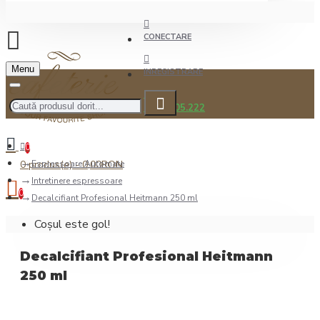
CONECTARE
Menu
INREGISTRARE
0722.505.222
0
0 produs(e) - 0,00RON
Espressoare Automate
Intretinere espressoare
0
Decalcifiant Profesional Heitmann 250 ml
Coșul este gol!
Decalcifiant Profesional Heitmann
250 ml