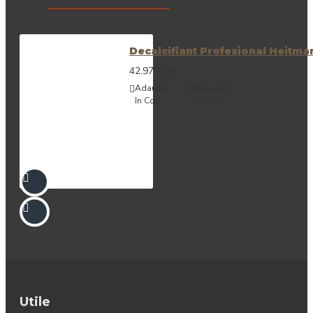
Decalcifiant Profesional Heitma
42,97RON
Adaugă
Adaugă in
în Coş
Wishlist
Utile