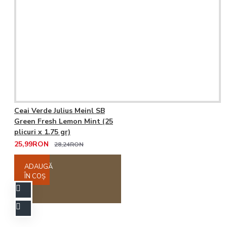
Ceai Verde Julius Meinl SB
Green Fresh Lemon Mint (25
plicuri x 1.75 gr)
25,99RON
28,24RON
ADAUGĂ
ÎN COŞ