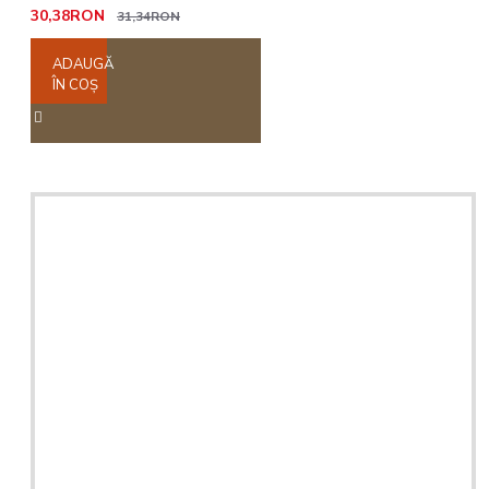
30,38RON
31,34RON
ADAUGĂ
ÎN COŞ