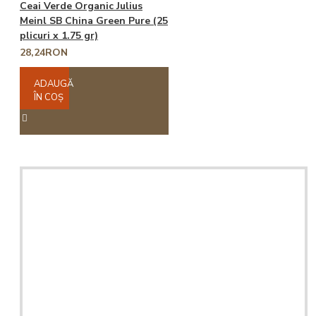
Ceai Verde Organic Julius
Meinl SB China Green Pure (25
plicuri x 1.75 gr)
28,24RON
ADAUGĂ
ÎN COŞ