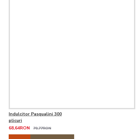
Indulcitor Pasqualini 300
plicuri
68,64RON
70,77RON