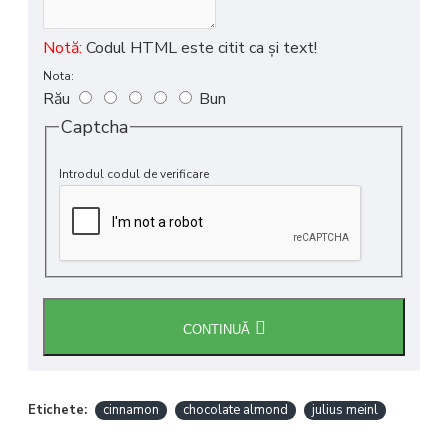
Notă:
Codul HTML este citit ca şi text!
Nota:
Rău
Bun
Captcha
Introdul codul de verificare
CONTINUĂ
Etichete:
cinnamon
chocolate almond
julius meinl