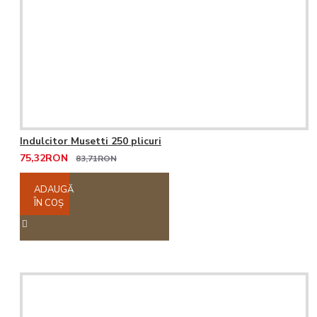
Indulcitor Musetti 250 plicuri
75,32RON
83,71RON
ADAUGĂ
ÎN COŞ