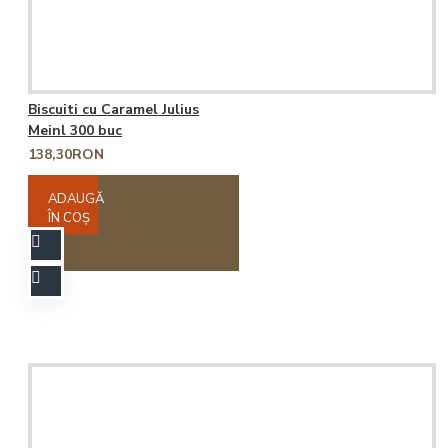
Biscuiti cu Caramel Julius
Meinl 300 buc
138,30RON
ADAUGĂ
ÎN COŞ