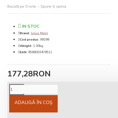
Bazată pe 0 note.
-
Spune-ţi opinia
IN STOC
Brand:
Julius Meinl
Cod produs:
99298
Weight:
1.00kg
EAN:
8588003478511
177,28RON
Cost livrare
National 25Lei locker 25 lei
ADAUGĂ ÎN COŞ