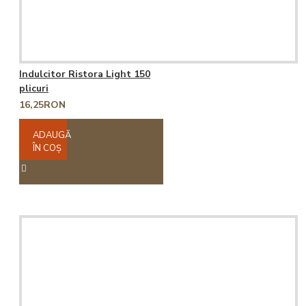
Indulcitor Ristora Light 150
plicuri
16,25RON
ADAUGĂ
ÎN COŞ