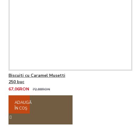
Biscuiti cu Caramel Musetti
250 buc
67,06RON
72,88RON
ADAUGĂ
ÎN COŞ