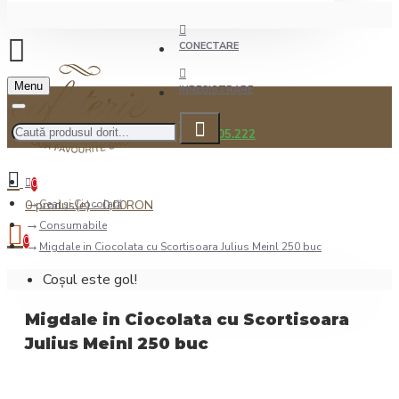
CONECTARE
Menu
INREGISTRARE
0722.505.222
0
0 produs(e) - 0,00RON
Ceai şi Ciocolată
Consumabile
0
Migdale in Ciocolata cu Scortisoara Julius Meinl 250 buc
Coșul este gol!
Migdale in Ciocolata cu Scortisoara
Julius Meinl 250 buc