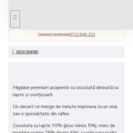
Livrare gratuită
comandă peste 450 RON
Comenzi telefonice
0722.505.222
DESCRIERE
Migdale premium acoperite cu ciocolată delicată cu
lapte și scorțișoară.
Un desert ce merge de minute impreuna cu un ceai
sau o specialitate din cafea.
Ciocolata cu lapte 70% (plus minus 5%), miez de
migdale prajite 25% (marja 5%), scortisoara pudra