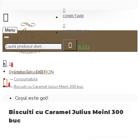
CONECTARE
Menu
INREGISTRARE
0722.505.222
0
0 produs(e) - 0,00RON
Ceai şi Ciocolată
Consumabile
0
Biscuiti cu Caramel Julius Meinl 300 buc
Coșul este gol!
Biscuiti cu Caramel Julius Meinl 300
buc