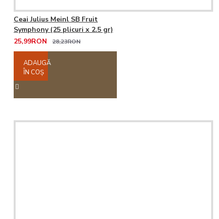
Ceai Julius Meinl SB Fruit
Symphony (25 plicuri x 2.5 gr)
25,99RON
28,23RON
ADAUGĂ
ÎN COŞ