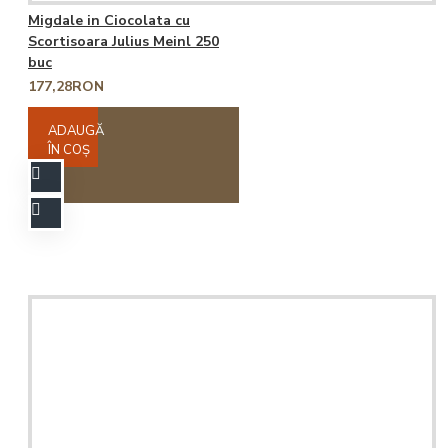
Migdale in Ciocolata cu
Scortisoara Julius Meinl 250
buc
177,28RON
ADAUGĂ
ÎN COŞ