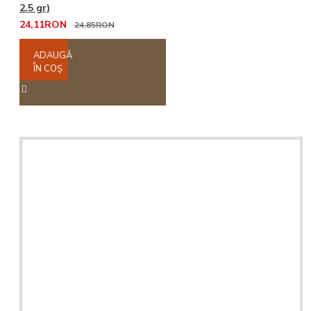
2.5 gr)
24,11RON
24,85RON
ADAUGĂ
ÎN COŞ