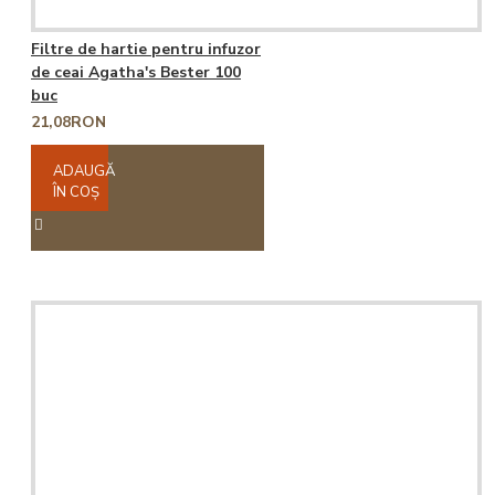
Filtre de hartie pentru infuzor
de ceai Agatha's Bester 100
buc
21,08RON
ADAUGĂ
ÎN COŞ