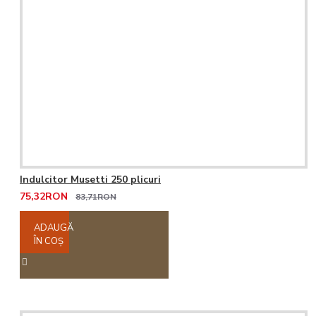
Indulcitor Musetti 250 plicuri
75,32RON
83,71RON
ADAUGĂ
ÎN COŞ