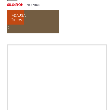
68,64RON
70,77RON
ADAUGĂ
ÎN COŞ