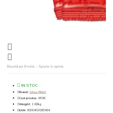
Bazată pe 8 note.
-
Spune-ţi opinia
IN STOC
Brand:
Julius Meinl
Cod produs:
8596
Weight:
1.68kg
EAN:
9000403085964