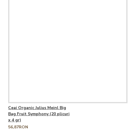
Ceai Organic Julius Meinl Big
Bag Fruit Symphony (20 plicuri
x 4 gr)
56,87RON