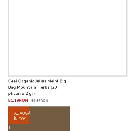
Ceai Organic Julius Meinl Big
Bag Mountain Herbs (20
plicuri x 2 gr)
51,19RON
56,87RON
ADAUGĂ
ÎN COŞ