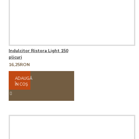
Indulcitor Ristora Light 150
plicuri
16,25RON
ADAUGĂ
ÎN COŞ